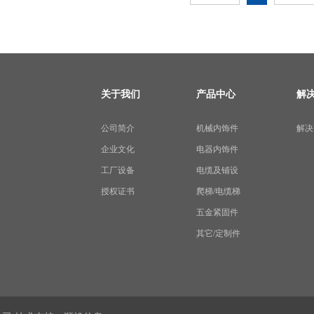
关于我们
产品中心
解
公司简介
机械内饰件
解决
企业文化
电器内饰件
工厂设备
电缆及铺设
授权证书
爬梯/电缆梯
五金紧固件
其它/定制件